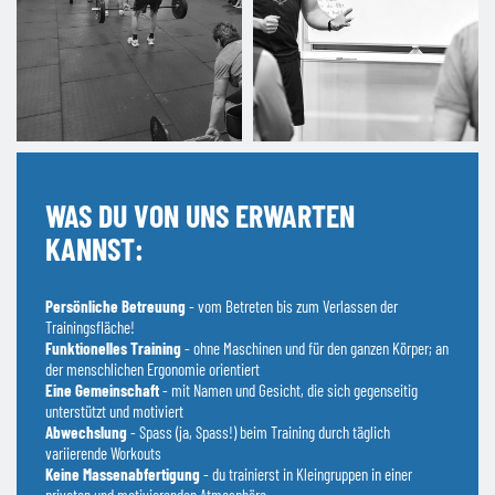
WAS DU VON UNS ERWARTEN
KANNST:
Persönliche Betreuung
- vom Betreten bis zum Verlassen der
Trainingsfläche!
Funktionelles Training
- ohne Maschinen und für den ganzen Körper; an
der menschlichen Ergonomie orientiert
Eine Gemeinschaft
- mit Namen und Gesicht, die sich gegenseitig
unterstützt und motiviert
Abwechslung
- Spass (ja, Spass!) beim Training durch täglich
variierende Workouts
Keine Massenabfertigung
- du trainierst in Kleingruppen in einer