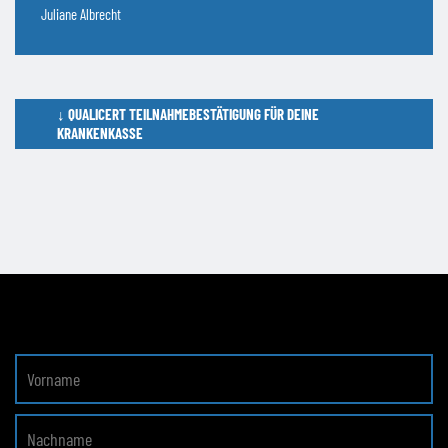
Juliane Albrecht
↓
QUALICERT TEILNAHMEBESTÄTIGUNG FÜR DEINE
KRANKENKASSE