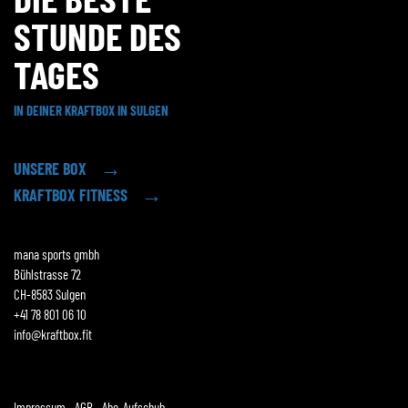
STUNDE DES
TAGES
IN DEINER KRAFTBOX IN SULGEN
→
UNSERE BOX
→
KRAFTBOX FITNESS
mana sports gmbh
Bühlstrasse 72
CH-8583 Sulgen
+41 78 801 06 10
info@kraftbox.fit
Impressum
AGB
Abo-Aufschub